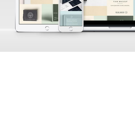
Ready To Talk?
Do You Have A Big Idea We Can
Help With?